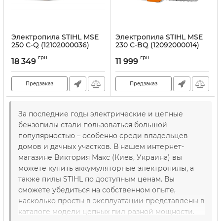
Электропила STIHL MSE
Электропила STIHL MSE
250 С-Q (12102000036)
230 С-BQ (12092000014)
Артикул:
14322
Артикул:
14321
грн
грн
18 349
11 999
Предзаказ
Предзаказ
За последние годы электрические и цепные
бензопилы стали пользоваться большой
популярностью – особенно среди владельцев
домов и дачных участков. В нашем интернет-
магазине Виктория Макс (Киев, Украина) вы
можете купить аккумуляторные электропилы, а
также пилы STIHL по доступным ценам. Вы
сможете убедиться на собственном опыте,
насколько просты в эксплуатации представлены в
каталоге модели цепных пил разной мощности.