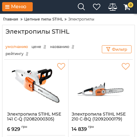
0
Меню
Главная
Цепные пилы STIHL
Электропилы
Электропилы STIHL
умолчанию
цене
названию
Фильтр
рейтингу
Электропила STIHL MSE
Электропила STIHL MSE
141 C-Q (12082000305)
210 С-BQ (12092000179)
Артикул:
32566
Артикул:
14320
грн
грн
6 929
14 839