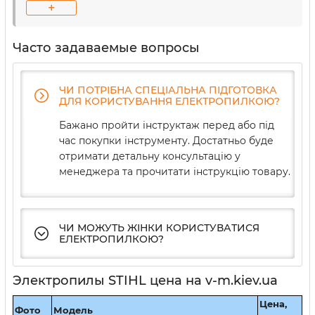
+
Виды и назначение электропил STIHL
Такие инструменты идеально подходят для
Часто задаваемые вопросы
выполнения различных задач на территории
вашего приусадебного участка. С помощью
электропилы STIHL вы без особого труда сможете
ЧИ ПОТРІБНА СПЕЦІАЛЬНА ПІДГОТОВКА
ДЛЯ КОРИСТУВАННЯ ЕЛЕКТРОПИЛКОЮ?
расчистить небольшие кустарники, провести
стрижку живых изгородей и сделать обрезку
Бажано пройти інструктаж перед або під
деревьев. Кроме того, некоторые из больших
час покупки інструменту. Достатньо буде
электрических пил могут выполнять более
отримати детальну консультацію у
трудные задачи, такие как распиловка дров или
менеджера та прочитати інструкцію товару.
умеренное раскряживание (распиливание
срубленного и очищенного от сучков дерева на
бревна). Современный рынок предлагает
следующие виды электрических пил:
ЧИ МОЖУТЬ ЖІНКИ КОРИСТУВАТИСЯ
ЕЛЕКТРОПИЛКОЮ?
проводные;
Электропилы STIHL цена на v-m.kiev.ua
аккумуляторные;
Цена,
Фото
Модель