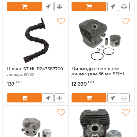
Шланг STIHL 11243587700
Цилиндр с поршнем
диаметром 56 мм STIHL
Артикул:
53407
42240201202
грн
грн
137
12 690
Артикул:
53385