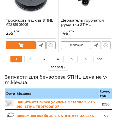
Тросиковый шкив STIHL
Держатель трубчатой
42381901001
рукоятки STIHL
42387911900
Артикул:
53343
грн
грн
255
146
Артикул:
53340
Предзаказ
1
2
3
4
5
6
все
вперёд »
Запчасти для бензореза STIHL цена на v-
m.kiev.ua
Цена,
Фото
Модель
грн
Защита от износа усилена металлом к TS
1990
910i STIHL TB017008107
Зажимная скоба 30 x 5 STIHL 97710212536
58