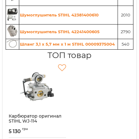
Шумоглушитель STIHL 42381400610
2010
Шумоглушитель STIHL 42241400605
2790
Шланг 3,1 x 5,7 мм x 1 м STIHL 00009375004
540
ТОП товар
Карбюратор оригинал
STIHL WJ-114
(42241200651)
грн
5 130
Артикул:
66516