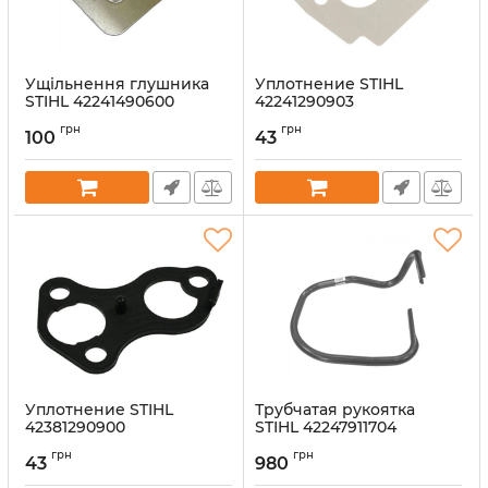
Ущільнення глушника
Уплотнение STIHL
STIHL 42241490600
42241290903
Артикул:
53395
Артикул:
53411
грн
грн
100
43
Уплотнение STIHL
Трубчатая рукоятка
42381290900
STIHL 42247911704
Артикул:
53352
Артикул:
53321
грн
грн
43
980