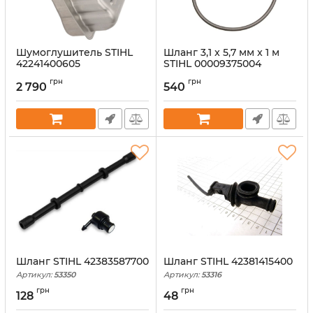
Шумоглушитель STIHL
Шланг 3,1 x 5,7 мм x 1 м
42241400605
STIHL 00009375004
Артикул:
53386
Артикул:
53359
грн
грн
2 790
540
Шланг STIHL 42383587700
Шланг STIHL 42381415400
Артикул:
53350
Артикул:
53316
грн
грн
128
48