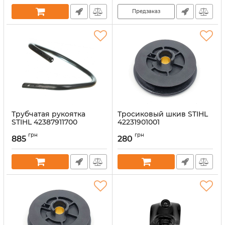
Предзаказ
Трубчатая рукоятка
Тросиковый шкив STIHL
STIHL 42387911700
42231901001
Артикул:
53341
Артикул:
53344
грн
грн
885
280