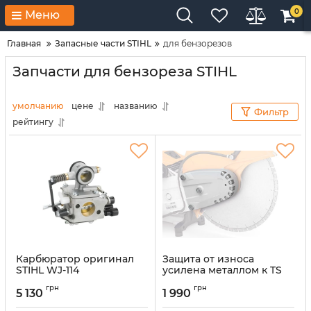
0
Меню
Главная
Запасные части STIHL
для бензорезов
Запчасти для бензореза STIHL
умолчанию
цене
названию
Фильтр
рейтингу
Карбюратор оригинал
Защита от износа
STIHL WJ-114
усилена металлом к TS
(42241200651)
910i STIHL TB017008107
грн
грн
5 130
1 990
Артикул:
66516
Артикул:
61998