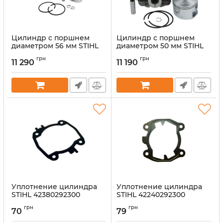
Цилиндр с поршнем
Цилиндр с поршнем
диаметром 56 мм STIHL
диаметром 50 мм STIHL
42240201205
42380201209
грн
грн
11 290
11 190
Артикул:
53383
Артикул:
53317
Уплотнение цилиндра
Уплотнение цилиндра
STIHL 42380292300
STIHL 42240292300
Артикул:
53318
Артикул:
53392
грн
грн
70
79