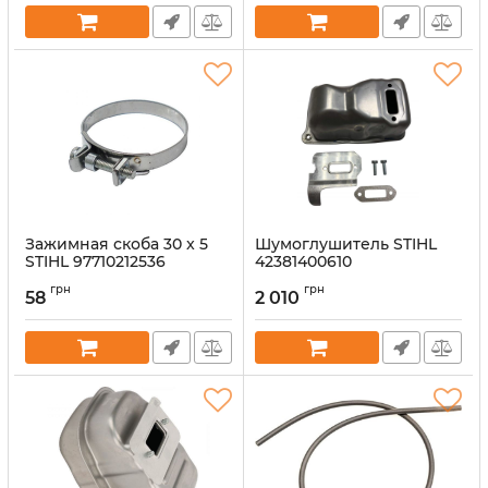
Зажимная скоба 30 x 5
Шумоглушитель STIHL
STIHL 97710212536
42381400610
Артикул:
53327
Артикул:
53322
грн
грн
58
2 010