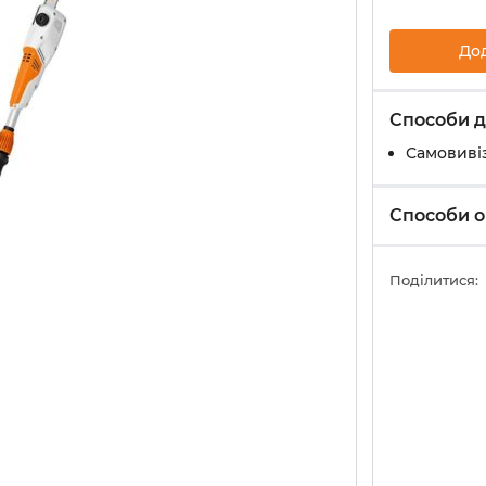
До
Способи д
Самовивіз
Способи о
Поділитися: