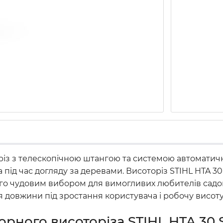
різ з телескопічною штангою та системою автоматич
та під час догляду за деревами. Висоторіз STIHL HTA 
го чудовим вибором для вимогливих любителів садов
я довжини під зростання користувача і робочу висоту
рного висоторіза STIHL HTA 30 