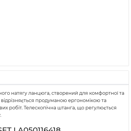
ного натягу ланцюга, створений для комфортної та
30 відрізняється продуманою ергономікою та
их робіт. Телескопічна штанга, що регулюється
.
SET LA050116418