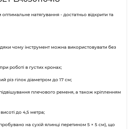
оптимальне натягування - достатньо відкрити та
авдяки чому інструмент можна використовувати без
ри роботі в густих кронах;
й різ гілок діаметром до 17 см;
підвішування плечового ременя, а також кріпленням
исоті до 4,5 метра;
робувано на сухій ялинці перетином 5 × 5 см), що