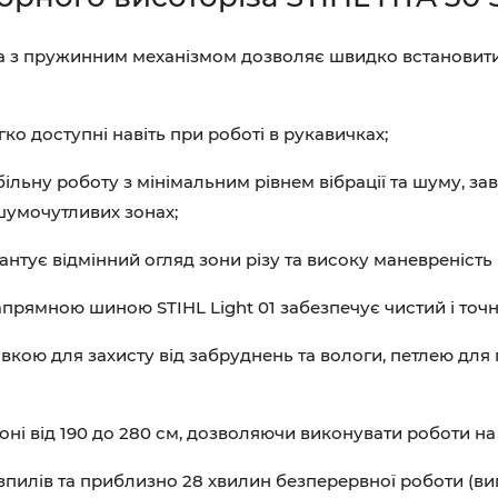
 з пружинним механізмом дозволяє швидко встановити 
ко доступні навіть при роботі в рукавичках;
ільну роботу з мінімальним рівнем вібрації та шуму, з
 шумочутливих зонах;
тує відмінний огляд зони різу та високу маневреність п
прямною шиною STIHL Light 01 забезпечує чистий і точни
кою для захисту від забруднень та вологи, петлею для 
ні від 190 до 280 см, дозволяючи виконувати роботи на в
зпилів та приблизно 28 хвилин безперервної роботи (вип