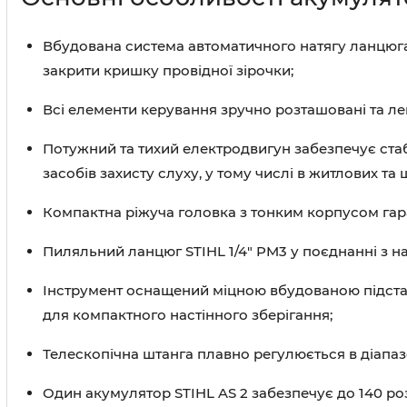
Вбудована система автоматичного натягу ланцюга
закрити кришку провідної зірочки;
Всі елементи керування зручно розташовані та лег
Потужний та тихий електродвигун забезпечує стаб
засобів захисту слуху, у тому числі в житлових та
Компактна ріжуча головка з тонким корпусом гаран
Пиляльний ланцюг STIHL 1/4" PM3 у поєднанні з на
Інструмент оснащений міцною вбудованою підстав
для компактного настінного зберігання;
Телескопічна штанга плавно регулюється в діапазо
Один акумулятор STIHL AS 2 забезпечує до 140 ро