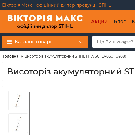
Вікторія Макс - офіційний дилер продукції STIHL
Акции
Блог
К
Каталог товарів
Головна
Висоторіз акумуляторний STIHL HTA 30 (LA050116408)
Висоторіз акумуляторний ST