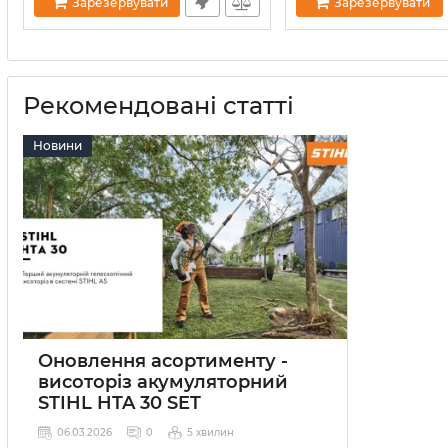
Зарезервувати
Зарезервувати
Рекомендовані статті
Новини
Оновлення асортименту -
висоторіз акумуляторний
STIHL HTA 30 SET
06.03.2026
0
5 хвилин