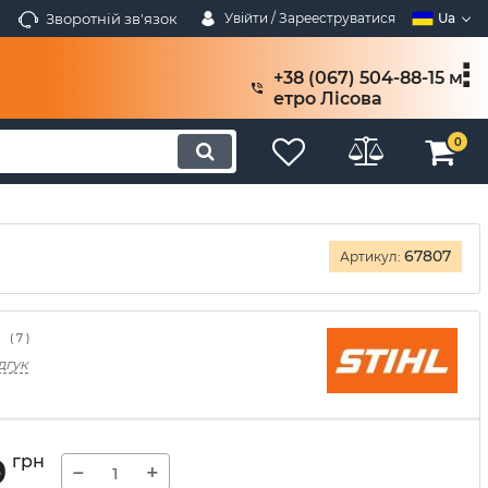
Зворотній зв'язок
Увійти / Зарееструватися
Ua
+38 (067) 504-88-15 м
етро Лісова
0
67807
Артикул:
(
7
)
дгук
9
грн
−
+