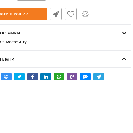
дати в кошик
оставки
 з магазину
плати