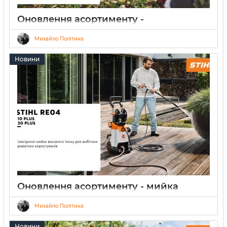
Оновлення асортименту -
акумуляторний мотобур STIHL BTA 140
Михайло Політика
17.07.2026
0
Новини
Оновлення асортименту - мийка
високого тиску STIHL RE 110 PLUS
Михайло Політика
12.06.2026
0
Новини