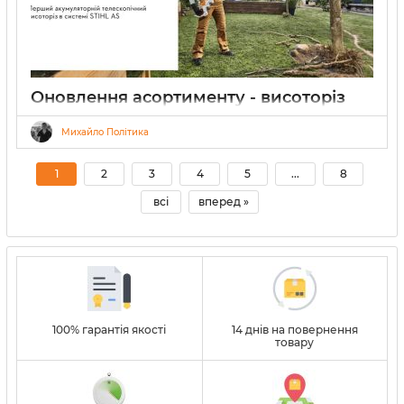
Оновлення асортименту - висоторіз
акумуляторний STIHL HTA 30 SET
Михайло Політика
06.03.2026
0
5 хвилин
1
2
3
4
5
...
8
всі
вперед »
100% гарантія якості
14 днів на повернення
товару