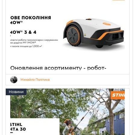
Оновлення асортименту - робот-
газонокосарка STIHL iMOW 3 & 4
Михайло Політика
13.03.2026
0
5 хвилин
Новини