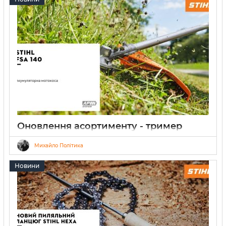
Оновлення асортименту - тример
акумуляторний STIHL FSA 140
Михайло Політика
15.05.2026
0
5 хвилин
Новини