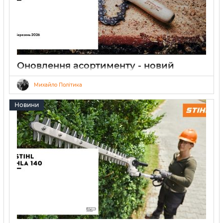
Оновлення асортименту - новий
пиляльний ланцюг STIHL НЕХА
Михайло Політика
02.04.2026
0
5 хвилин
Новини