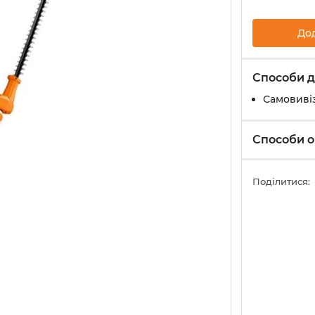
До
Способи д
Самовивіз
Способи о
Поділитися: