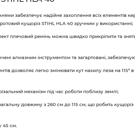
нями забезпечує надійне захоплення всіх елементів кер
дротовий кущоріз STIHL HLA 40 зручним у використанні;
лект плечовий ремінь можна швидко прикріпити та зняти
очені алмазним інструментом та загартовані, забезпечую
ів дозволяє легко змінювати кут нахилу леза на 115° в д
різальний механізм під час роботи поблизу землі;
загальну довжину з 260 см до 115 см, що робить кущоріз
 45 см.