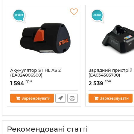
Акумулятор STIHL AS 2
Зарядний пристрій 
(EA024006500)
(EA034305700)
Артикул:
38033
Артикул:
60527
грн
грн
1 594
2 539
Зарезервувати
Зарезервувати
Рекомендовані статті