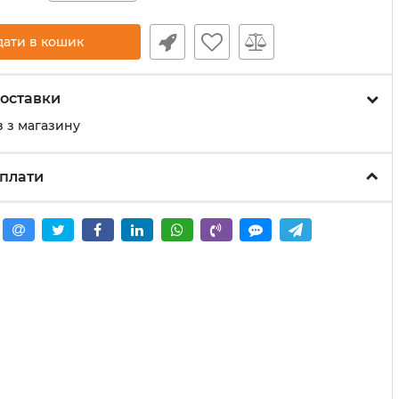
дати в кошик
оставки
 з магазину
плати