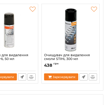
 для видалення
Очищувач для видалення
HL 50 мл
смоли STIHL 300 мл
001)
(07825168101)
грн
438
24
Артикул:
38323
ервувати
Зарезервувати