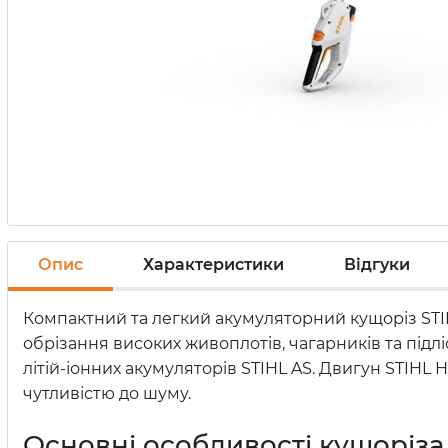
Опис
Характеристики
Відгуки
Компактний та легкий акумуляторний кущоріз STI
обрізання високих живоплотів, чагарників та підл
літій-іонних акумуляторів STIHL AS. Двигун STIHL
чутливістю до шуму.
Основні особливості кущоріза