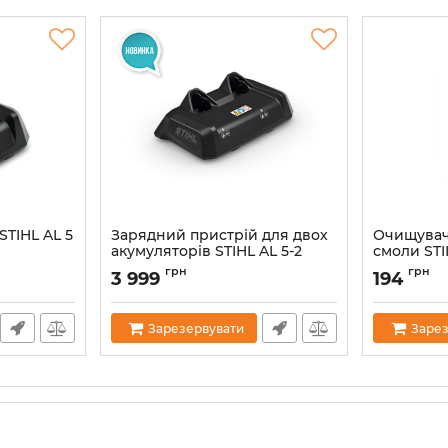
STIHL AL 5
Зарядний пристрій для двох
Очищувач
акумуляторів STIHL AL 5-2
смоли STI
(EA114305700)
(07824201
грн
грн
3 999
194
Артикул:
60528
Артикул:
383
Зарезервувати
Зарез