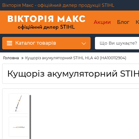
Вікторія Макс - офіційний дилер продукції STIHL
Акции
Блог
К
Каталог товарів
Головна
Кущоріз акумуляторний STIHL HLA 40 (HA100112904)
Кущоріз акумуляторний STIH