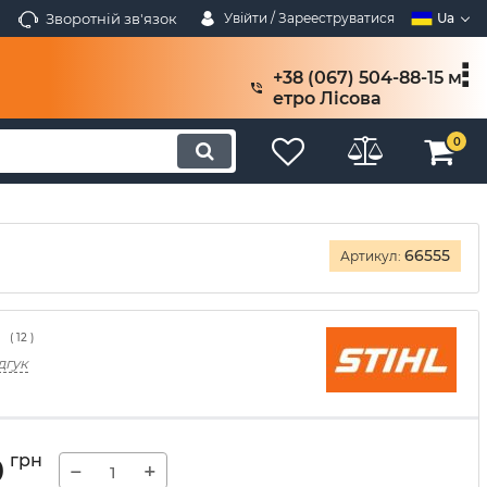
Зворотній зв'язок
Увійти / Зарееструватися
Ua
+38 (067) 504-88-15 м
етро Лісова
0
66555
Артикул:
(
12
)
дгук
9
грн
−
+