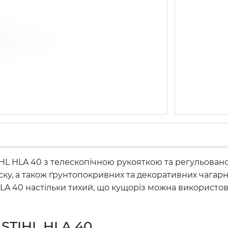
HL HLA 40 з телескопічною рукояткою та регульован
іску, а також ґрунтопокривних та декоративних чагар
 HLA 40 настільки тихий, що кущоріз можна використов
 STIHL HLA 40