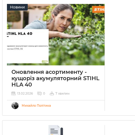
Новини
Оновлення асортименту -
кущоріз акумуляторний STIHL
HLA 40
13.02.2026
0
7 хвилин
Михайло Політика