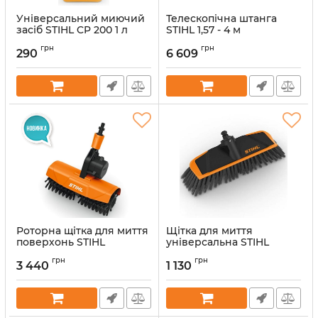
Універсальний миючий
Телескопічна штанга
засіб STIHL CP 200 1 л
STIHL 1,57 - 4 м
(07825169200)
(49105503500)
грн
грн
290
6 609
Артикул:
38325
Артикул:
60248
Роторна щітка для миття
Щітка для миття
поверхонь STIHL
універсальна STIHL
49105503400
49105006000
грн
грн
3 440
1 130
Артикул:
60583
Артикул:
51829