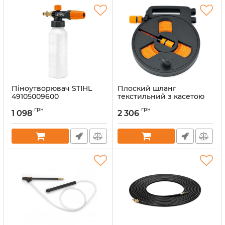
Піноутворювач STIHL
Плоский шланг
49105009600
текстильний з касетою
STIHL, 12 м (49105008600)
Артикул:
51828
грн
грн
1 098
2 306
Артикул:
51820