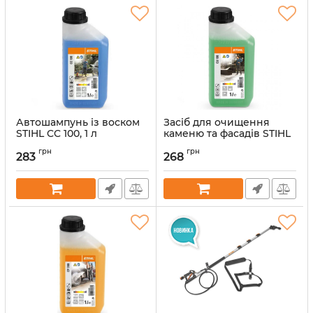
Автошампунь із воском
Засіб для очищення
STIHL CC 100, 1 л
каменю та фасадів STIHL
(07825169300)
CU 100 1 л (07825169100)
грн
грн
283
268
Артикул:
38326
Артикул:
38007