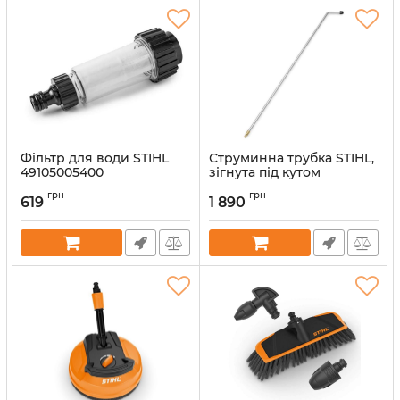
Фільтр для води STIHL
Струминна трубка STIHL,
49105005400
зігнута під кутом
(49105001900)
Артикул:
51814
грн
грн
619
1 890
Артикул:
51826