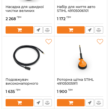
Насадка для швидкої
Набір для миття авто
чистки великих
STIHL 49105006101
поверхонь STIHL RА 90
Артикул:
62382
грн
грн
(49105003904)
2 268
1 172
Артикул:
64033
Подовжувач
Роторна щітка STIHL
високонапорного
49105005911
шлангу STIHL, 7 м
Артикул:
62381
грн
грн
(49105000801)
1 635
1 900
Артикул:
62384