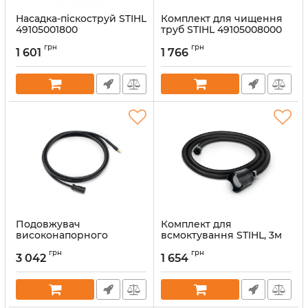
Насадка-піскоструй STIHL
Комплект для чищення
49105001800
труб STIHL 49105008000
Артикул:
51822
Артикул:
51827
грн
грн
1 601
1 766
Подовжувач
Комплект для
високонапорного
всмоктування STIHL, 3м
шлангу STIHL, 9 м
(49105000500)
грн
грн
(49105000802)
3 042
1 654
Артикул:
51833
Артикул:
51832