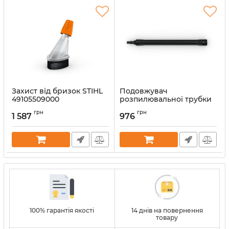
Захист від бризок STIHL
Подовжувач
49105509000
розпилювальної трубки
STIHL 430 мм
Артикул:
62380
грн
грн
(49105000901)
1 587
976
Артикул:
64025
100% гарантія якості
14 днів на повернення
товару