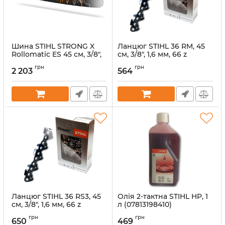
Шина STIHL STRONG X
Ланцюг STIHL 36 RM, 45
Rollomatic ES 45 см, 3/8",
см, 3/8", 1,6 мм, 66 z
1,6 мм, 66 z (30030009417)
(36520000066)
грн
грн
2 203
564
Артикул:
32787
Артикул:
32855
Ланцюг STIHL 36 RS3, 45
Олія 2-тактна STIHL HP, 1
см, 3/8", 1,6 мм, 66 z
л (07813198410)
(36260000066)
Артикул:
38254
грн
грн
650
469
Артикул:
32863