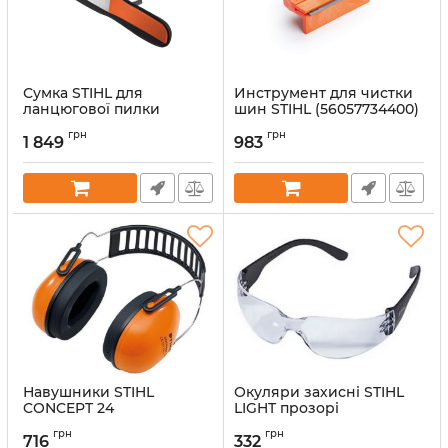
Сумка STIHL для
Инструмент для чистки
ланцюгової пилки
шин STIHL (56057734400)
(00008810508)
Артикул:
33348
грн
грн
1 849
983
Артикул:
38333
Навушники STIHL
Окуляри захисні STIHL
CONCEPT 24
LIGHT прозорі
(00008840528)
(00008840337)
грн
грн
716
332
Артикул:
38214
Артикул:
38249