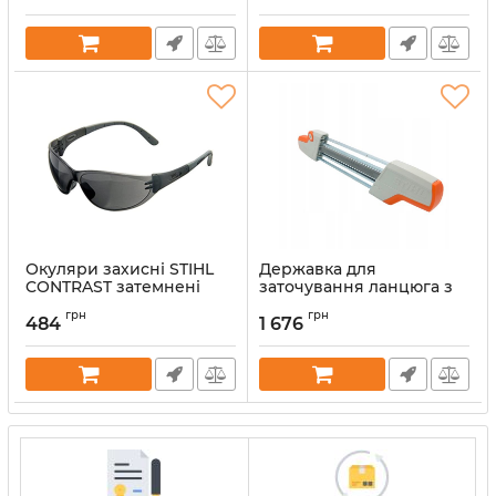
Окуляри захисні STIHL
Державка для
CONTRAST затемнені
заточування ланцюга з
(00008840328)
круглим та пласким
грн
грн
напилком STIHL 5,2 мм
484
1 676
Артикул:
38244
(56057504305)
Артикул:
38059