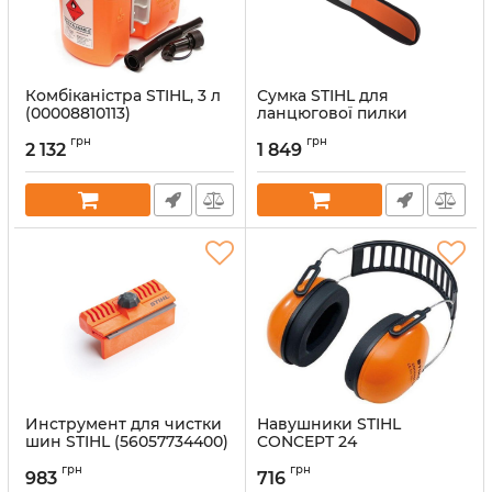
Комбіканістра STIHL, 3 л
Сумка STIHL для
(00008810113)
ланцюгової пилки
(00008810508)
Артикул:
38111
грн
грн
2 132
1 849
Артикул:
38333
Инструмент для чистки
Навушники STIHL
шин STIHL (56057734400)
CONCEPT 24
(00008840528)
Артикул:
33348
грн
грн
983
716
Артикул:
38214