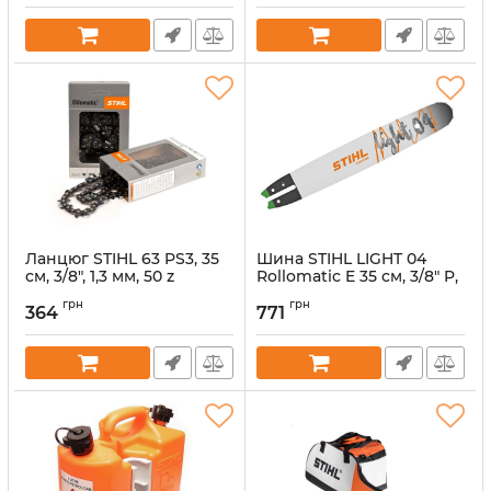
Ланцюг STIHL 63 PS3, 35
Шина STIHL LIGHT 04
см, 3/8", 1,3 мм, 50 z
Rollomatic E 35 см, 3/8" P,
(36160000050)
1,3 мм, 50 z (30050004809)
грн
грн
364
771
Артикул:
32877
Артикул:
32765