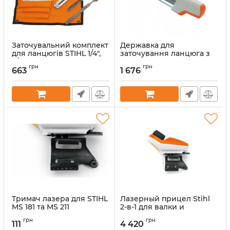
Заточувальний комплект
Державка для
для ланцюгів STIHL 1/4",
заточування ланцюга з
3/8"P (56050071027)
круглим та пласким
грн
грн
напилком STIHL 4 мм
663
1 676
Артикул:
38074
(56057504303)
Артикул:
38057
Тримач лазера для STIHL
Лазерный прицел Stihl
MS 181 та MS 211
2-в-1 для валки и
(11397915400)
распиловки
грн
грн
(00004000200)
111
4 420
Артикул:
47192