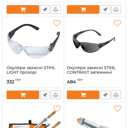
Окуляри захисні STIHL
Окуляри захисні STIHL
LIGHT прозорі
CONTRAST затемнені
(00008840337)
(00008840328)
грн
грн
332
484
Артикул:
38249
Артикул:
38244