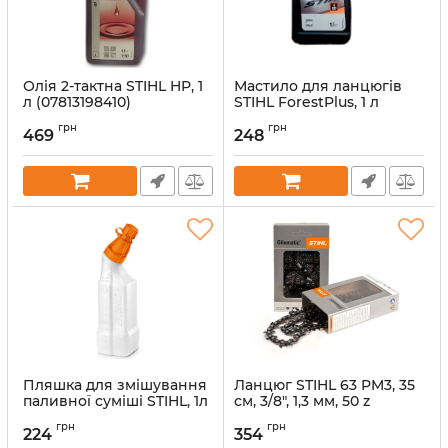
Олія 2-тактна STIHL HP, 1
Мастило для ланцюгів
л (07813198410)
STIHL ForestPlus, 1 л
(07815166001)
Артикул:
38254
грн
грн
469
248
Артикул:
38253
Пляшка для змішування
Ланцюг STIHL 63 PM3, 35
паливної суміші STIHL, 1л
см, 3/8", 1,3 мм, 50 z
(00008819411)
(36360000050)
грн
грн
224
354
Артикул:
38260
Артикул:
32875